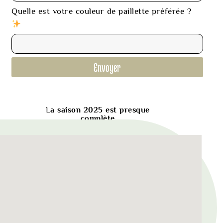
Quelle est votre couleur de paillette préférée ?
Envoyer
L
a saison 2025 est presque
complète
J’espère que je serai disponible pour
vous
Le calendrier 2026 est ouvert !
Dès que je reçois votre demande je
vous propose une première rencontre
tous les trois en visio – nous avons
beaucoup de choses à nous dire ! Je
me rends disponible en soirée si cela
est plus confortable pour vous deux.